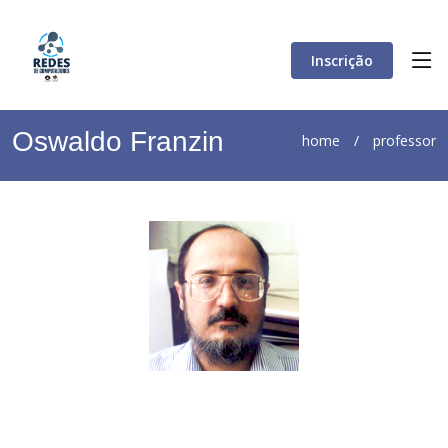
Inscrição
Oswaldo Franzin
home
/
professor