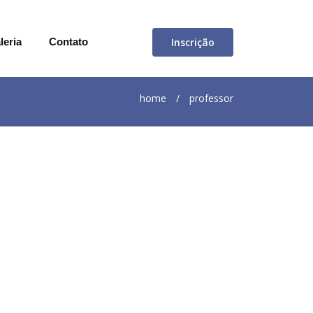
Inscrição
leria
Contato
home
/
professor