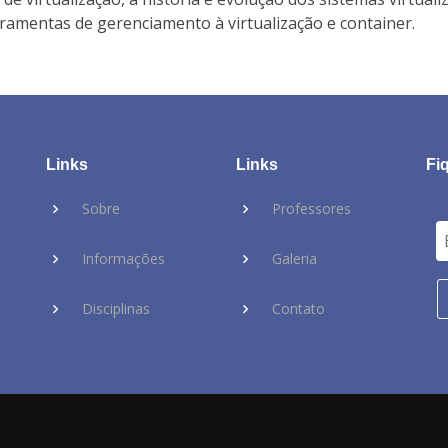
rramentas de gerenciamento à virtualização e container.
Links
Links
Fi
Sobre
Professores
Informações
Galeria
Disciplinas
Contato