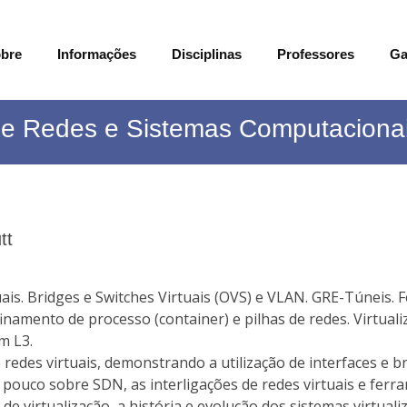
bre
Informações
Disciplinas
Professores
Ga
 de Redes e Sistemas Computaciona
tt
tuais. Bridges e Switches Virtuais (OVS) e VLAN. GRE-Túneis
nfinamento de processo (container) e pilhas de redes. Virtua
m L3.
redes virtuais, demonstrando a utilização de interfaces e b
 pouco sobre SDN, as interligações de redes virtuais e fe
s de virtualização, a história e evolução dos sistemas virtual