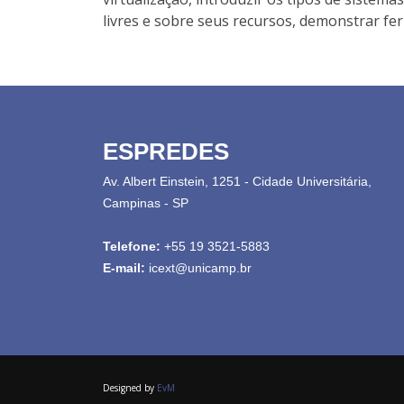
livres e sobre seus recursos, demonstrar fe
ESPREDES
Av. Albert Einstein, 1251 - Cidade Universitária,
Campinas - SP
Telefone:
+55 19 3521-5883
E-mail:
icext@unicamp.br
Designed by
EvM