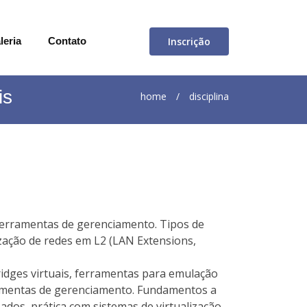
Inscrição
leria
Contato
is
home
/
disciplina
. Ferramentas de gerenciamento. Tipos de
lização de redes em L2 (LAN Extensions,
ridges virtuais, ferramentas para emulação
rramentas de gerenciamento. Fundamentos a
izados, prática com sistemas de virtualização